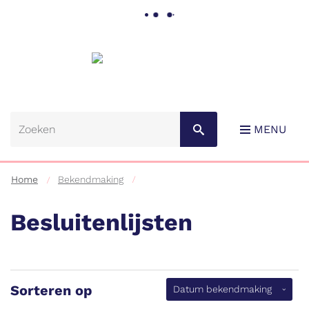
Gemeente
Lebbeke
MENU
Home
Bekendmaking
Besluitenlijsten
Naar
content
Sorteren op
(aflopen
Datum bekendmaking