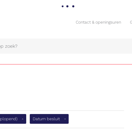
Contact & openingsuren
Contact & openingsuren
Naar
(Oplopend)
Oplopend)
Datum besluit
content