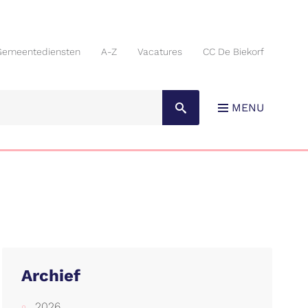
Gemeentediensten
A-Z
Vacatures
CC De Biekorf
Gemeentediensten
A-Z
Vacatures
CC De Biekorf
MENU
Archief
2026