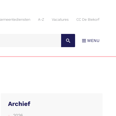
Gemeentediensten
A-Z
Vacatures
CC De Biekorf
Gemeentediensten
A-Z
Vacatures
CC De Biekorf
MENU
Archief
2026