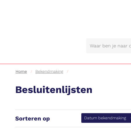
Gemeente
Lebbeke
Home
Bekendmaking
Besluitenlijsten
Sorteren op
(a
Datum bekendmaking