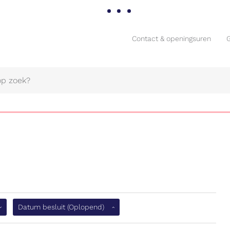
Contact & openingsuren
Contact & openingsuren
Naar
flopend)
Datum besluit
(Oplopend)
content