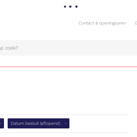
Contact & openingsuren
Contact & openingsuren
Naar
flopend)
Datum besluit
(aflopend)
content