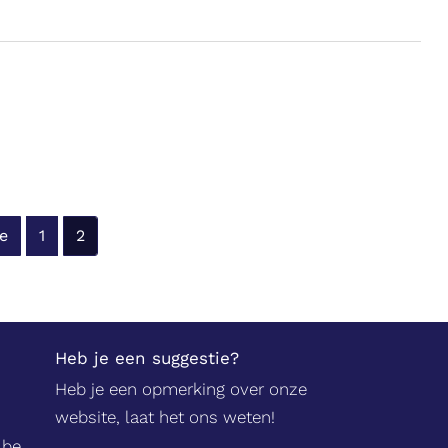
e
1
2
Heb je een suggestie?
Heb je een opmerking over onze
website, laat het ons weten!
.be