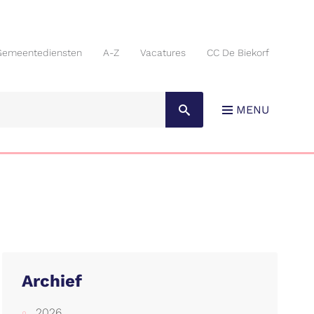
Gemeentediensten
A-Z
Vacatures
CC De Biekorf
Gemeentediensten
A-Z
Vacatures
CC De Biekorf
MENU
Archief
2026