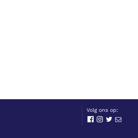
Volg ons op:
Facebook
Instagram
Twitter
E-
mail