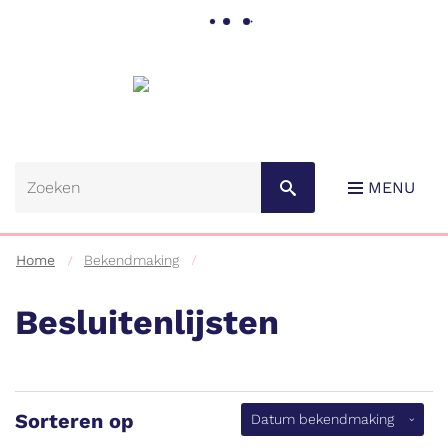
Gemeente
Lebbeke
MENU
Home
Bekendmaking
Besluitenlijsten
Naar
content
Sorteren op
(aflopen
Datum bekendmaking