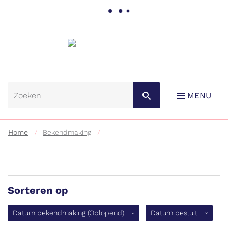
Gemeente
Lebbeke
MENU
Home
Bekendmaking
Sorteren op
Naar
content
(Oplopen
Datum bekendmaking
(Oplopend)
Datum besluit