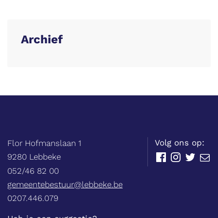
Archief
Balie
Adres
tel.
Volg ons op:
Flor Hofmanslaan 1
,
9280
Lebbeke
Facebook
Instagram
Twitter
E-
mail
052/46 82 00
E-
gemeentebestuur@lebbeke.be
mail
Ondernemingsnummer
0207.446.079