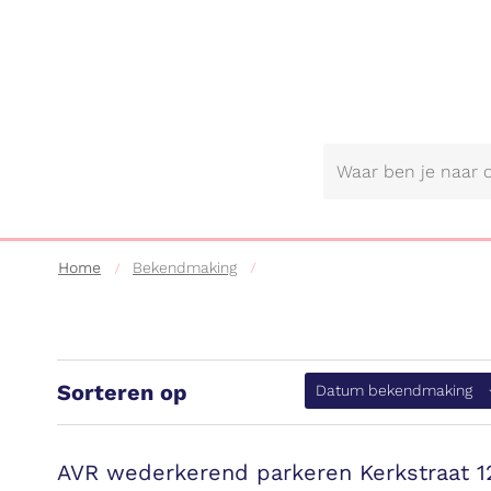
Gemeente
Lebbeke
Home
Bekendmaking
Sorteren op
(a
Datum bekendmaking
AVR wederkerend parkeren Kerkstraat 12