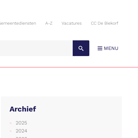
Gemeentediensten
A-Z
Vacatures
CC De Biekorf
Gemeentediensten
A-Z
Vacatures
CC De Biekorf
MENU
Archief
2025
2024