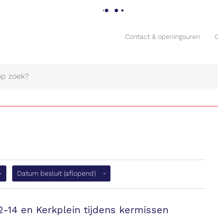
Contact & openingsuren
Contact & openingsuren
flopend)
Datum besluit
(aflopend)
Naar
content
-14 en Kerkplein tijdens kermissen