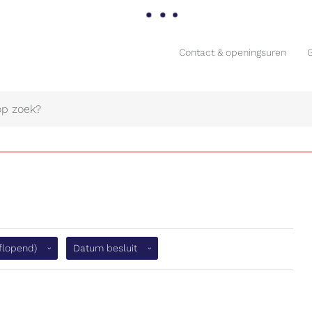
Contact & openingsuren
Contact & openingsuren
(aflopend)
aflopend)
Datum besluit
Naar
content