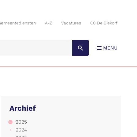
Gemeentediensten
A-Z
Vacatures
CC De Biekorf
Gemeentediensten
A-Z
Vacatures
CC De Biekorf
MENU
Archief
2025
2024