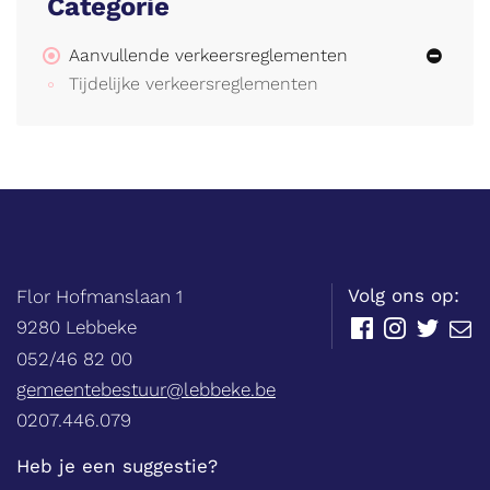
Categorie
Aanvullende verkeersreglementen
Tijdelijke verkeersreglementen
Balie
Adres
tel.
Volg ons op:
Flor Hofmanslaan 1
,
9280
Lebbeke
Facebook
Instagram
Twitter
E-
mail
052/46 82 00
E-
gemeentebestuur@lebbeke.be
mail
Ondernemingsnummer
0207.446.079
Heb je een suggestie?