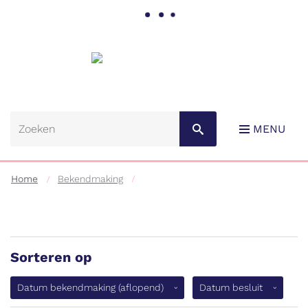
Gemeente
Lebbeke
MENU
Home
Bekendmaking
Sorteren op
Naar
content
(aflopend)
Datum bekendmaking
(aflopend)
Datum besluit