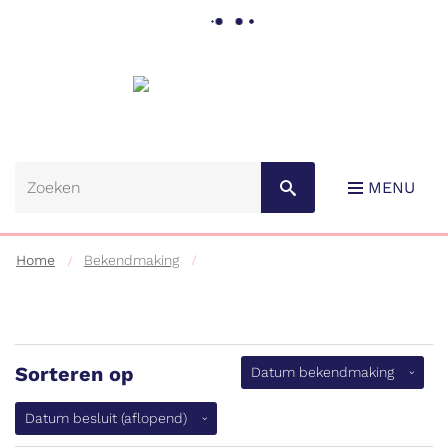
Gemeente
Lebbeke
MENU
Home
Bekendmaking
Sorteren op
(aflopen
Datum bekendmaking
Naar
content
Datum besluit
(aflopend)