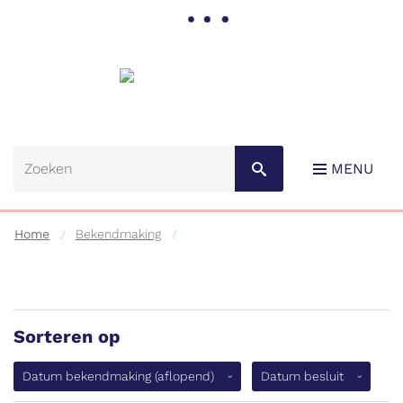
Gemeente
Lebbeke
MENU
Home
Bekendmaking
Sorteren op
Naar
content
(aflopend)
Datum bekendmaking
(aflopend)
Datum besluit