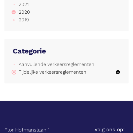
2021
2020
2019
Categorie
Aanvullende verkeersreglementen
Tijdelijke verkeersreglementen
Balie
Adres
tel.
Volg ons op:
Flor Hofmanslaan 1