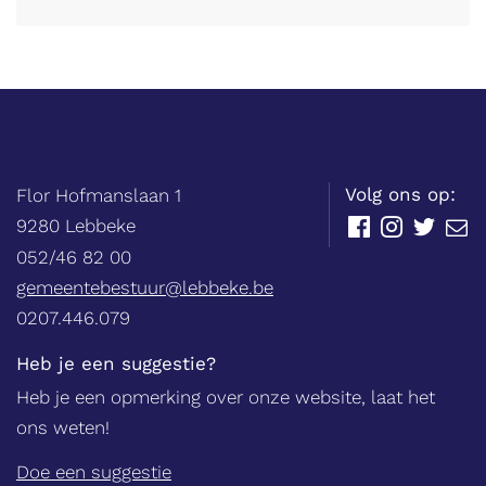
Balie
Adres
tel.
Volg ons op:
Flor Hofmanslaan 1
,
9280
Lebbeke
Facebook
Instagram
Twitter
E-
mail
052/46 82 00
E-
gemeentebestuur@lebbeke.be
mail
Ondernemingsnummer
0207.446.079
Heb je een suggestie?
Heb je een opmerking over onze website, laat het
ons weten!
Doe een suggestie