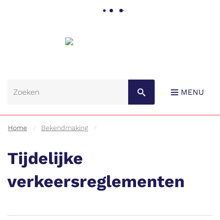
Gemeente
Lebbeke
MENU
Home
Bekendmaking
Tijdelijke
verkeersreglementen
Naar
content