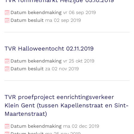
TVR rommelmarkt Heizijde 05.10.2019
Datum bekendmaking
vr
06
sep
2019
Datum besluit
ma
02
sep
2019
TVR Halloweentocht 02.11.2019
Datum bekendmaking
vr
25
okt
2019
Datum besluit
za
02
nov
2019
TVR proefproject eenrichtingsverkeer
Klein Gent (tussen Kapellenstraat en Sint-
Maartenstraat)
Datum bekendmaking
ma
02
dec
2019
Datum besluit
ma
25
nov
2019