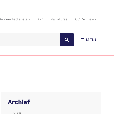
Gemeentediensten
A-Z
Vacatures
CC De Biekorf
Gemeentediensten
A-Z
Vacatures
CC De Biekorf
MENU
Archief
2026