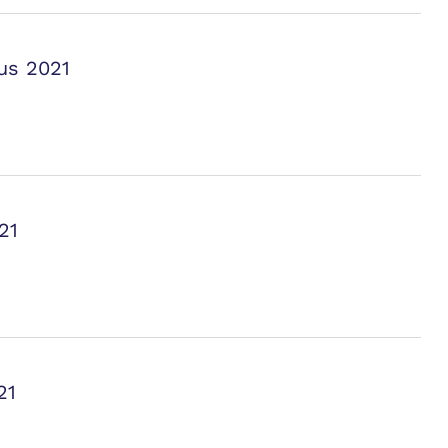
us 2021
21
21