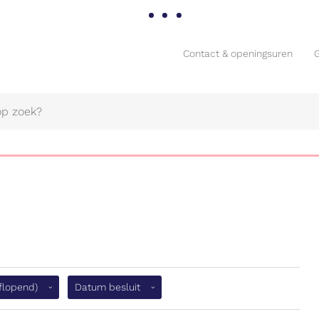
Contact & openingsuren
Contact & openingsuren
Naar
(aflopend)
aflopend)
Datum besluit
content