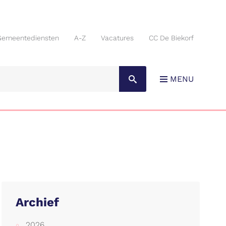
Gemeentediensten
A-Z
Vacatures
CC De Biekorf
Gemeentediensten
A-Z
Vacatures
CC De Biekorf
MENU
Archief
2026