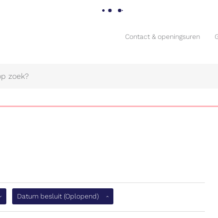
Contact & openingsuren
Contact & openingsuren
Naar
flopend)
Datum besluit
(Oplopend)
content