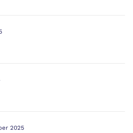
5
5
ber 2025