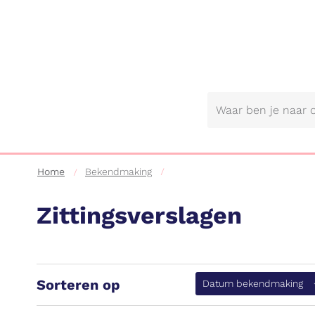
Gemeente
Lebbeke
Home
Bekendmaking
Zittingsverslagen
Sorteren op
(a
Datum bekendmaking