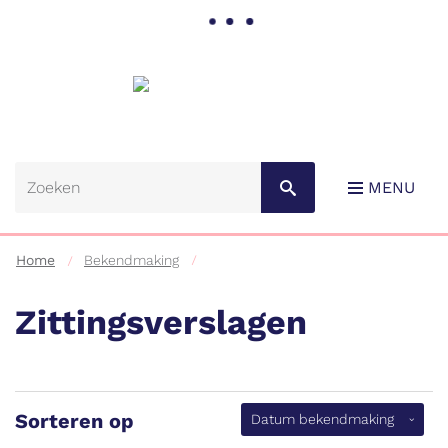
Gemeente
Lebbeke
MENU
Home
Bekendmaking
Zittingsverslagen
Naar
content
Sorteren op
(aflopen
Datum bekendmaking