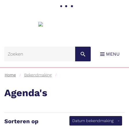
Gemeente
Lebbeke
MENU
Home
Bekendmaking
Agenda's
Naar
content
Sorteren op
(aflopen
Datum bekendmaking