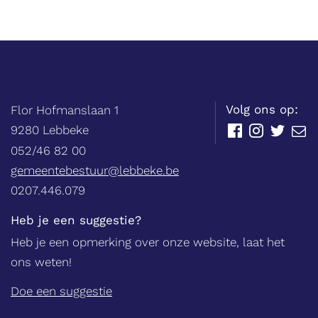
Balie
Adres
tel.
Volg ons op:
Flor Hofmanslaan 1
,
9280
Lebbeke
Facebook
Instagram
Twitter
E-
mail
052/46 82 00
E-
gemeentebestuur@lebbeke.be
mail
Ondernemingsnummer
0207.446.079
Heb je een suggestie?
Heb je een opmerking over onze website, laat het
ons weten!
Doe een suggestie