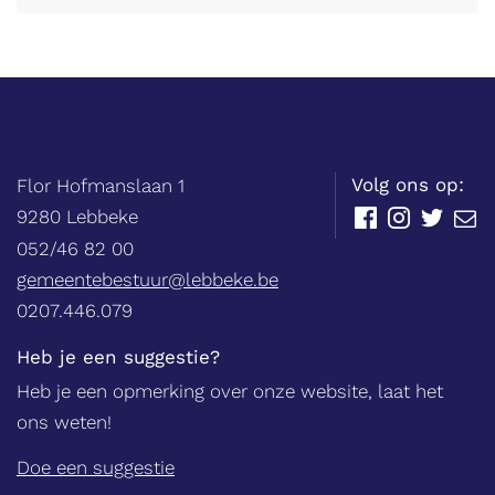
Balie
Adres
tel.
Volg ons op:
Flor Hofmanslaan 1
,
9280
Lebbeke
Facebook
Instagram
Twitter
E-
mail
052/46 82 00
E-
gemeentebestuur@lebbeke.be
mail
Ondernemingsnummer
0207.446.079
Heb je een suggestie?
Heb je een opmerking over onze website, laat het
ons weten!
Doe een suggestie