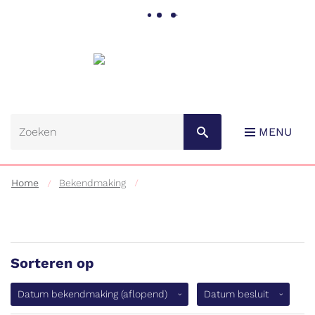
Gemeente
Lebbeke
MENU
Home
Bekendmaking
Sorteren op
Naar
content
(aflopend)
Datum bekendmaking
(aflopend)
Datum besluit