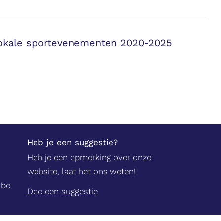
nlokale sportevenementen 2020-2025
Heb je een suggestie?
Heb je een opmerking over onze
website, laat het ons weten!
.be
Doe een suggestie