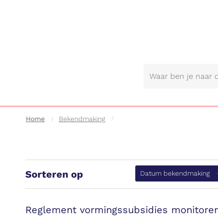
Gemeente
Lebbeke
Home
Bekendmaking
Sorteren op
(a
Datum bekendmaking
Reglement vormingssubsidies monitore