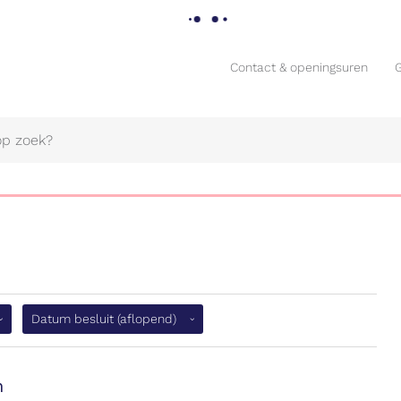
Contact & openingsuren
Contact & openingsuren
flopend)
Datum besluit
(aflopend)
Naar
content
n