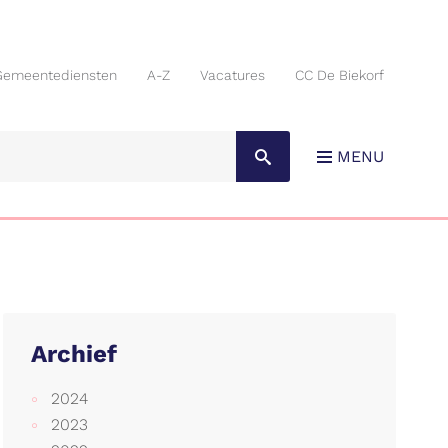
Gemeentediensten
A-Z
Vacatures
CC De Biekorf
Gemeentediensten
A-Z
Vacatures
CC De Biekorf
MENU
Archief
2024
2023