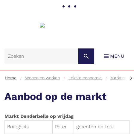
Gemeente
Lebbeke
MENU
scr
Home
Wonen en werken
Lokale economie
Markten, ke
na
lin
Aanbod op de markt
Naar
Markt Denderbelle op vrijdag
content
Bourgeois
Peter
groenten en fruit