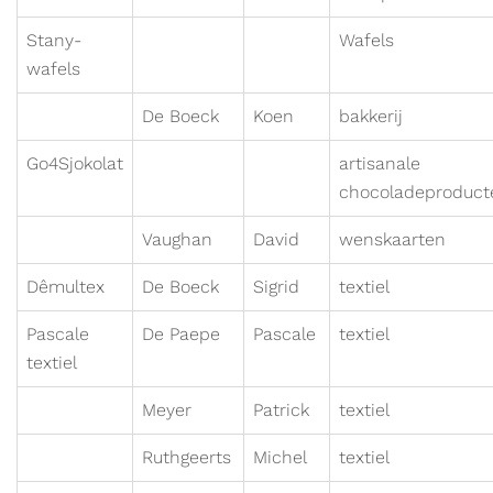
Stany-
Wafels
wafels
De Boeck
Koen
bakkerij
Go4Sjokolat
artisanale
chocoladeproduct
Vaughan
David
wenskaarten
Dêmultex
De Boeck
Sigrid
textiel
Pascale
De Paepe
Pascale
textiel
textiel
Meyer
Patrick
textiel
Ruthgeerts
Michel
textiel