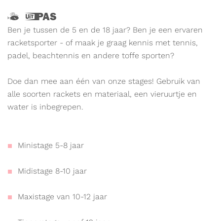
Hallo,
Dit
ik
is
Ben je tussen de 5 en de 18 jaar? Ben je een ervaren
ben
een
racketsporter - of maak je graag kennis met tennis,
Vlieg
UiTPAS
padel, beachtennis en andere toffe sporten?
en
evenement.
ik
Doe dan mee aan één van onze stages! Gebruik van
wijs
alle soorten rackets en materiaal, een vieruurtje en
de
water is inbegrepen.
weg
naar
leuke
Ministage 5-8 jaar
activiteiten
voor
Midistage 8-10 jaar
kinderen.
Meer
Maxistage van 10-12 jaar
info