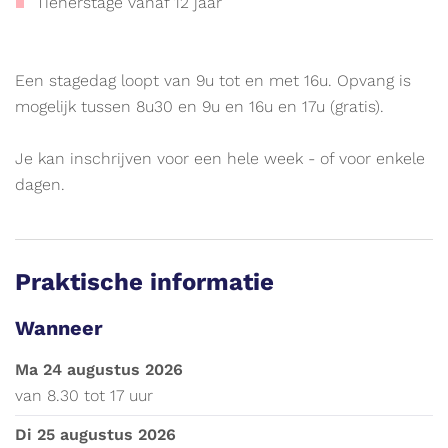
op
Tienerstage vanaf 12 jaar
www.vliegjemee.be!
Een stagedag loopt van 9u tot en met 16u. Opvang is
mogelijk tussen 8u30 en 9u en 16u en 17u (gratis).
Je kan inschrijven voor een hele week - of voor enkele
dagen.
Praktische informatie
Wanneer
ma 24 augustus 2026
van
8.30
tot
17 uur
di 25 augustus 2026