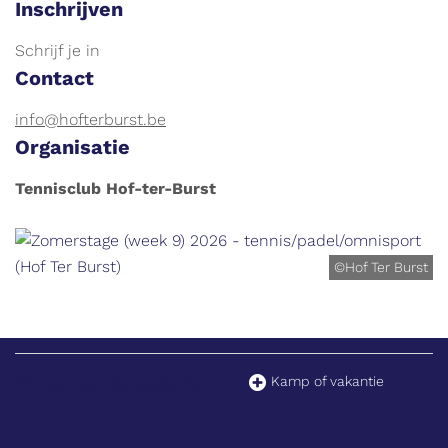
Inschrijven
Schrijf je in
Contact
E-
info@hofterburst.be
mail
Organisatie
Tennisclub Hof-ter-Burst
©Hof Ter Burst
Filter op categorie
Kamp of vakantie