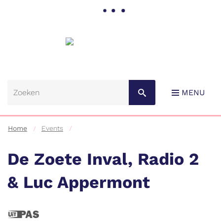
Gemeente
Lebbeke
MENU
Home
Events
De Zoete Inval, Radio 2
& Luc Appermont
Naar
content
Dit