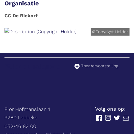
Organisatie
CC De Biekorf
©Copyright Holder
Filter op categorie
Theatervoorstelling
Balie
Adres
tel.
Volg ons op:
Flor Hofmanslaan 1
,
9280
Lebbeke
Facebook
Instagram
Twitter
E-
mail
052/46 82 00