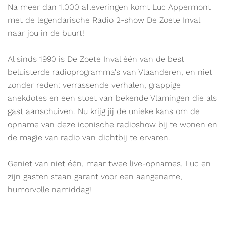
is
Na meer dan 1.000 afleveringen komt Luc Appermont
een
met de legendarische Radio 2-show De Zoete Inval
UiTPAS
naar jou in de buurt!
evenement.
Al sinds 1990 is De Zoete Inval één van de best
beluisterde radioprogramma's van Vlaanderen, en niet
zonder reden: verrassende verhalen, grappige
anekdotes en een stoet van bekende Vlamingen die als
gast aanschuiven. Nu krijg jij de unieke kans om de
opname van deze iconische radioshow bij te wonen en
de magie van radio van dichtbij te ervaren.
Geniet van niet één, maar twee live-opnames. Luc en
zijn gasten staan garant voor een aangename,
humorvolle namiddag!