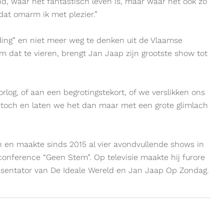
and, waar het fantastisch leven is, maar waar het ook zo
 dat omarm ik met plezier.”
iding” en niet meer weg te denken uit de Vlaamse
om dat te vieren, brengt Jan Jaap zijn grootste show tot
log, of aan een begrotingstekort, of we verslikken ons
 toch en laten we het dan maar met een grote glimlach
an en maakte sinds 2015 al vier avondvullende shows in
onference “Geen Stem”. Op televisie maakte hij furore
resentator van De Ideale Wereld en Jan Jaap Op Zondag.