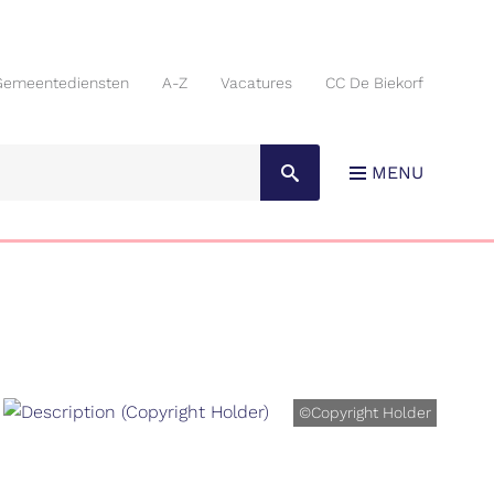
Gemeentediensten
A-Z
Vacatures
CC De Biekorf
Gemeentediensten
A-Z
Vacatures
CC De Biekorf
MENU
©Copyright Holder