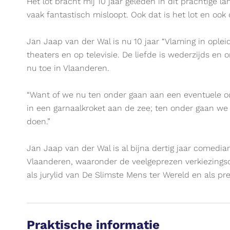
UiTPAS
Het lot bracht mij 10 jaar geleden in dit prachtige l
evenement.
vaak fantastisch misloopt. Ook dat is het lot en ook
Jan Jaap van der Wal is nu 10 jaar “Vlaming in ople
theaters en op televisie. De liefde is wederzijds en 
nu toe in Vlaanderen.
“Want of we nu ten onder gaan aan een eventuele oor
in een garnaalkroket aan de zee; ten onder gaan we
doen.”
Jan Jaap van der Wal is al bijna dertig jaar comedi
Vlaanderen, waaronder de veelgeprezen verkiezingsc
als jurylid van De Slimste Mens ter Wereld en als p
Praktische informatie