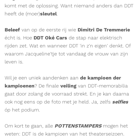
komt met de oplossing. Want niemand anders dan DDT
heeft de (moer)
sleutel
.
Beleef
van op de eerste rij wie
Dimitri De Tremmerie
écht is. Hoe
DDT Oké Cars
de stap naar elektrisch
rijden zet. Wat en wanneer DDT 'in z'n eigen' denkt. Of
waarom Jacqueline'tje tot vandaag de vrouw van zijn
leven is.
Wil je een uniek aandenken aan
de kampioen der
kampioenen
? De finale
veiling
van DDT-memorabilia
gaat door zolang de voorraad strekt. En je kan daarna
ook nog eens op de foto met je held. Ja, zelfs
selfies
óp het podium.
Om kort te gaan, alle
POTTENSTAMPERS
mogen het
weten: DDT is de kampioen van het theaterseizoen.