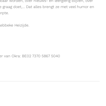
aar worden, over nieuws- en leergierig blijven, over
je graag doet,… Dat alles brengt ze met veel humor en
rpte.
Lebbeke Heizijde.
mer van Okra: BE02 7370 5867 5040