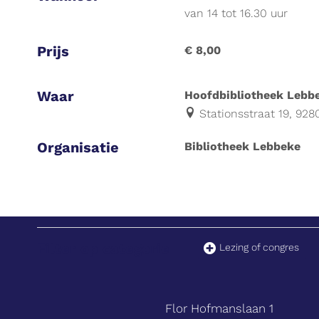
van
14
tot
16.30 uur
Prijs
€ 8,00
Waar
Hoofdbibliotheek Lebb
Stationsstraat 19, 92
Organisatie
Bibliotheek Lebbeke
Filter op categorie
Lezing of congres
Adres
tel.
Flor Hofmanslaan 1