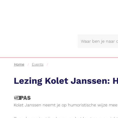
Gemeente
Lebbeke
Home
Events
Lezing Kolet Janssen: 
Dit
is
Kolet Janssen neemt je op humoristische wijze mee 
een