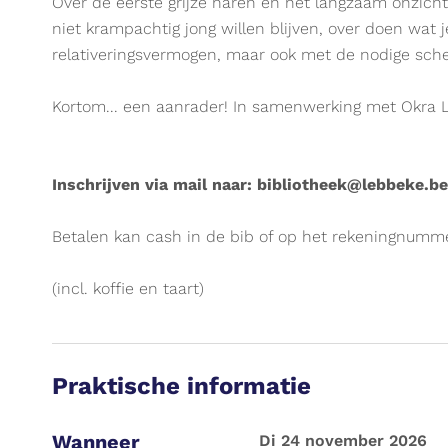
UiTPAS
Over de eerste grijze haren en het langzaam onzichtb
evenement.
niet krampachtig jong willen blijven, over doen wat 
relativeringsvermogen, maar ook met de nodige sche
Kortom... een aanrader! In samenwerking met Okra 
Inschrijven via mail naar: bibliotheek@lebbeke.be
Betalen kan cash in de bib of op het rekeningnum
(incl. koffie en taart)
Praktische informatie
Wanneer
di 24 november 2026