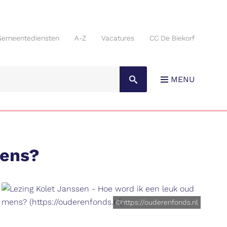
Gemeentediensten
A-Z
Vacatures
CC De Biekorf
Gemeentediensten
A-Z
Vacatures
CC De Biekorf
MENU
mens?
©https://ouderenfonds.nl