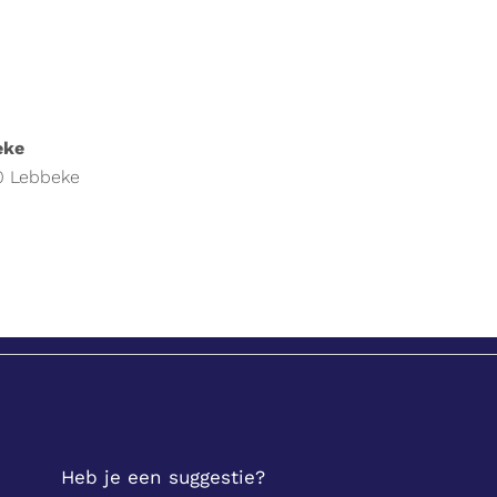
eke
80 Lebbeke
Heb je een suggestie?