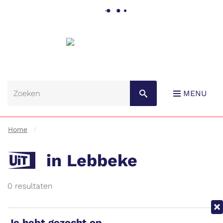
Gemeente
Lebbeke
MENU
Home
UiT
in Lebbeke
RSS
0 resultaten
Naar
content
All
Je hebt gezocht op