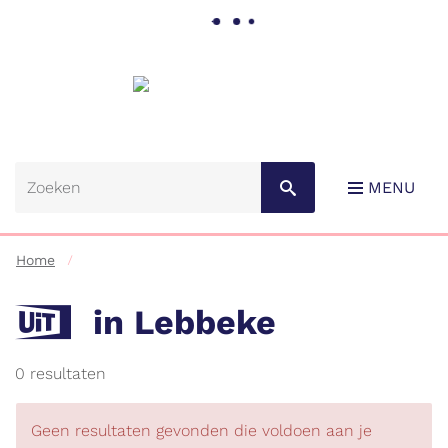
Gemeente
Lebbeke
MENU
Home
UiT
in Lebbeke
RSS
0 resultaten
Naar
content
Geen resultaten gevonden die voldoen aan je