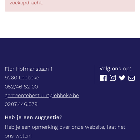
zoekopdracht.
Balie
Adres
tel.
Volg ons op:
Flor Hofmanslaan 1
,
9280
Lebbeke
Facebook
Instagram
Twitter
E-
mail
052/46 82 00
E-
gemeentebestuur@lebbeke.be
mail
Ondernemingsnummer
0207.446.079
Heb je een suggestie?
Heb je een opmerking over onze website, laat het
ons weten!