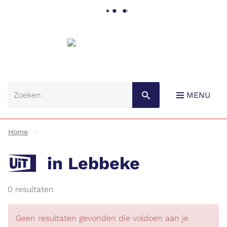
Gemeente
Lebbeke
MENU
Home
UiT
in Lebbeke
RSS
0 resultaten
Naar
content
Geen resultaten gevonden die voldoen aan je