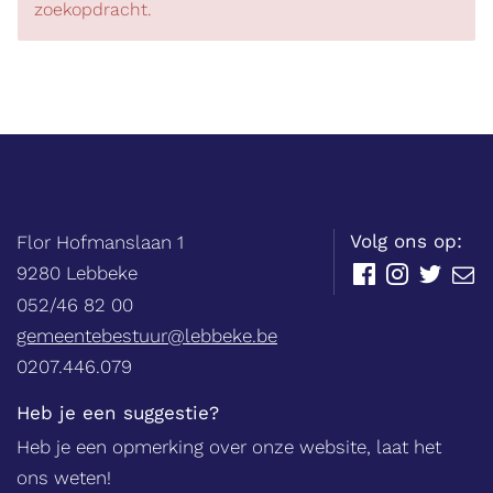
zoekopdracht.
Balie
Adres
tel.
Volg ons op:
Flor Hofmanslaan 1
,
9280
Lebbeke
Facebook
Instagram
Twitter
E-
mail
052/46 82 00
E-
gemeentebestuur@lebbeke.be
mail
Ondernemingsnummer
0207.446.079
Heb je een suggestie?
Heb je een opmerking over onze website, laat het
ons weten!