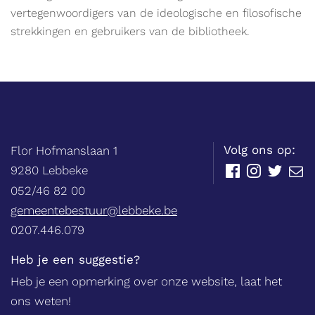
vertegenwoordigers van de ideologische en filosofische
strekkingen en gebruikers van de bibliotheek.
Balie
Adres
tel.
Volg ons op:
Flor Hofmanslaan 1
,
9280
Lebbeke
Facebook
Instagram
Twitter
E-
mail
052/46 82 00
E-
gemeentebestuur@lebbeke.be
mail
Ondernemingsnummer
0207.446.079
Heb je een suggestie?
Heb je een opmerking over onze website, laat het
ons weten!