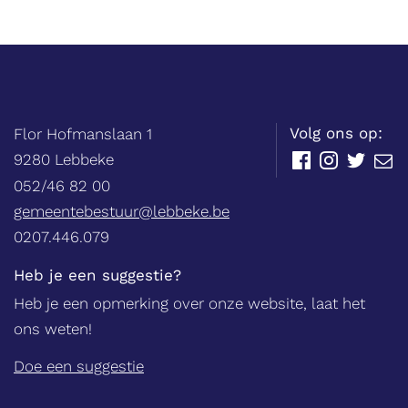
Balie
Adres
tel.
Volg ons op:
Flor Hofmanslaan 1
,
9280
Lebbeke
Facebook
Instagram
Twitter
E-
mail
052/46 82 00
E-
gemeentebestuur@lebbeke.be
mail
Ondernemingsnummer
0207.446.079
Heb je een suggestie?
Heb je een opmerking over onze website, laat het
ons weten!
Doe een suggestie