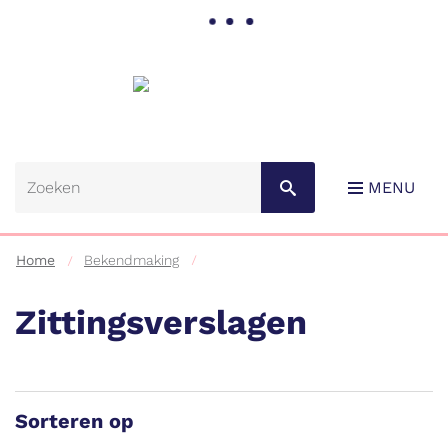
Gemeente
Lebbeke
MENU
Home
Bekendmaking
Zittingsverslagen
Naar
content
Sorteren op