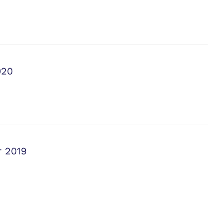
020
r 2019