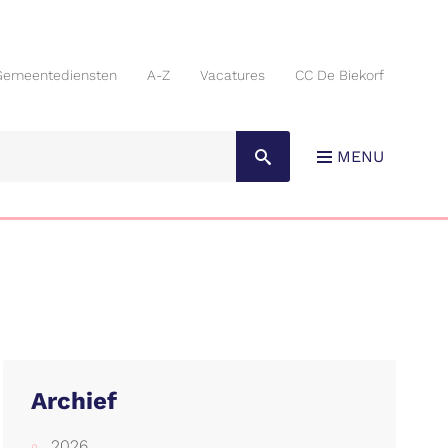
Gemeentediensten
A-Z
Vacatures
CC De Biekorf
Gemeentediensten
A-Z
Vacatures
CC De Biekorf
MENU
Archief
2026