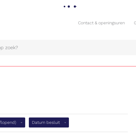
Contact & openingsuren
Contact & openingsuren
Naar
(aflopend)
aflopend)
Datum besluit
content