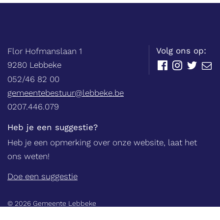
Balie
Adres
tel.
Volg ons op:
Flor Hofmanslaan 1
,
9280
Lebbeke
Facebook
Instagram
Twitter
E-
mail
052/46 82 00
E-
gemeentebestuur@lebbeke.be
mail
Ondernemingsnummer
0207.446.079
Heb je een suggestie?
Heb je een opmerking over onze website, laat het
ons weten!
Doe een suggestie
© 2026 Gemeente Lebbeke
lc
Privacy
Disclaimer
Sitemap
Cookies