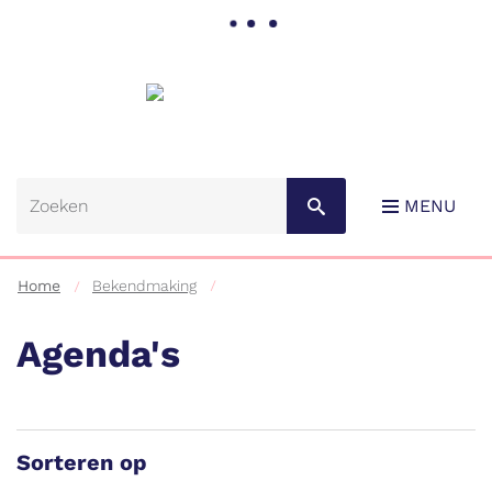
Gemeente
Lebbeke
MENU
Home
Bekendmaking
Agenda's
Naar
content
Sorteren op