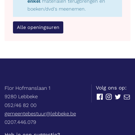
enkel
materialen terugbrengen en
boeken/dvd's meenemen.
Alle openingsuren
Balie
Adres
tel.
Volg ons op:
Flor Hofmanslaan 1
,
9280
Lebbeke
Facebook
Instagram
Twitter
E-
mail
052/46 82 00
E-
gemeentebestuur@lebbeke.be
mail
Ondernemingsnummer
0207.446.079
Heb je een suggestie?