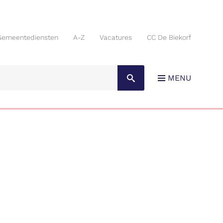
Gemeentediensten
A-Z
Vacatures
CC De Biekorf
Gemeentediensten
A-Z
Vacatures
CC De Biekorf
MENU