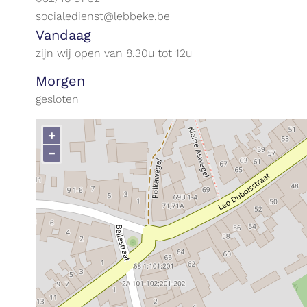
E-
socialedienst@lebbeke.be
Openingsuren
mail
Vandaag
zijn wij open van
8.30
u
tot
12
u
Morgen
gesloten
+
−