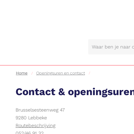
Gemeente
Lebbeke
Home
Openingsuren en contact
Contact & openingsuren
Contact
Adres
Brusselsesteenweg 47
,
9280
Lebbeke
Stratenplan
Routebeschrijving
tel.
052/46 91 32