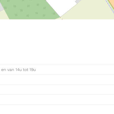
u
en van
14
u
tot
19
u