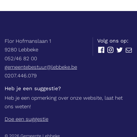
Balie
Adres
tel.
Volg ons op:
Flor Hofmanslaan 1
,
9280
Lebbeke
Facebook
Instagram
Twitter
E-
mail
052/46 82 00
E-
gemeentebestuur@lebbeke.be
mail
Ondernemingsnummer
0207.446.079
Heb je een suggestie?
Heb je een opmerking over onze website, laat het
ons weten!
Doe een suggestie
© 2026 Gemeente Lebbeke