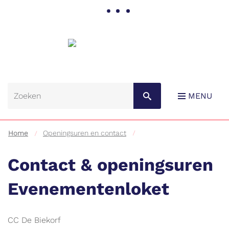
Gemeente
Lebbeke
MENU
Home
Openingsuren en contact
Contact & openingsuren
Evenementenloket
Naar
content
Contact
Gebouw
CC De Biekorf