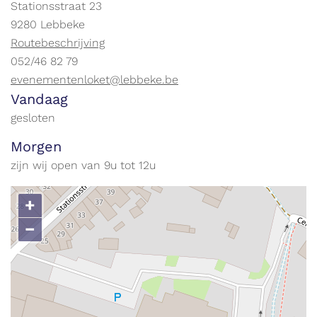
Adres
Stationsstraat 23
,
9280
Lebbeke
Stratenplan
Routebeschrijving
tel.
052/46 82 79
E-
evenementenloket@lebbeke.be
Openingsuren
mail
Vandaag
gesloten
Morgen
zijn wij open van
9
u
tot
12
u
+
−