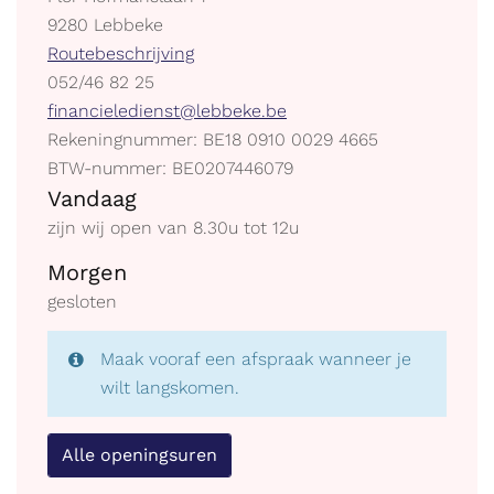
,
9280
Lebbeke
Stratenplan
Routebeschrijving
tel.
052/46 82 25
E-
financieledienst@lebbeke.be
mail
Ondernemingsnummer
Rekeningnummer: BE18 0910 0029 4665
BTW
BTW-nummer: BE0207446079
Openingsuren
BE
Vandaag
zijn wij open van
8.30
u
tot
12
u
Morgen
gesloten
Maak vooraf een afspraak wanneer je
wilt langskomen.
Alle openingsuren