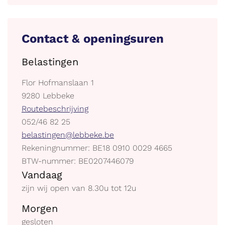
Contact & openingsuren
Belastingen
Adres
Flor Hofmanslaan 1
,
9280
Lebbeke
Stratenplan
Routebeschrijving
tel.
052/46 82 25
E-
belastingen@lebbeke.be
mail
Ondernemingsnummer
Rekeningnummer: BE18 0910 0029 4665
BTW
BTW-nummer: BE0207446079
Openingsuren
BE
Vandaag
zijn wij open van
8.30
u
tot
12
u
Morgen
gesloten