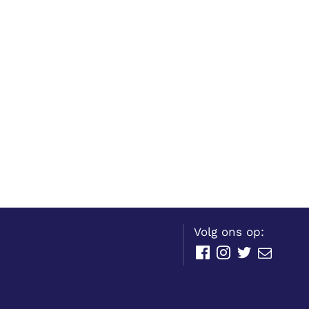
Volg ons op:
Facebook
Instagram
Twitter
E-
mail