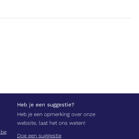
Heb je een suggestie?
Heb je een opmerking over onze
website, laat het ons weten!
.be
Doe een suggestie