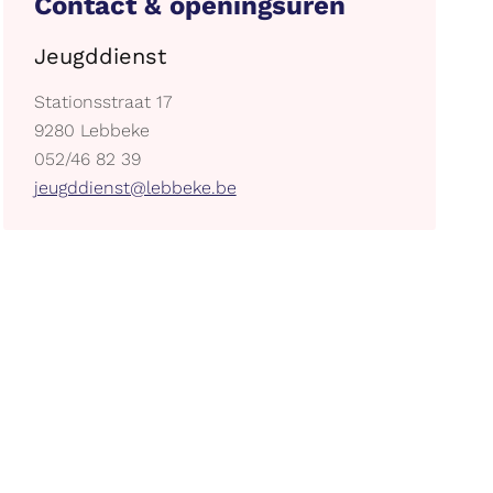
Contact & openingsuren
Jeugddienst
Adres
Stationsstraat 17
,
9280
Lebbeke
tel.
052/46 82 39
E-
jeugddienst@lebbeke.be
mail