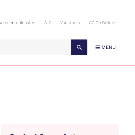
Gemeentediensten
A-Z
Vacatures
CC De Biekorf
Gemeentediensten
A-Z
Vacatures
CC De Biekorf
MENU