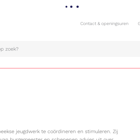
Contact & openingsuren
Contact & openingsuren
Naar
content
ekse jeugdwerk te coördineren en stimuleren. Zij
ge van burgemeester en schepenen advies uit over