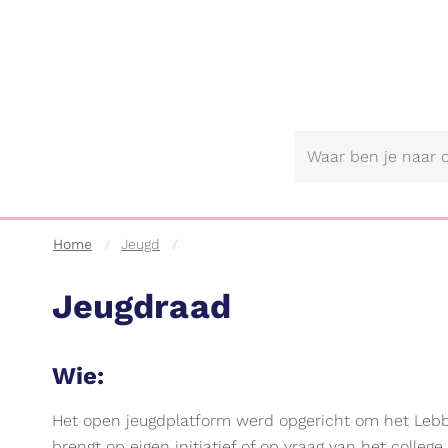
Gemeente
Lebbeke
Home
Jeugd
Jeugdraad
Wie:
Het open jeugdplatform werd opgericht om het Lebbe
brengt op eigen initiatief of op vraag van het colle