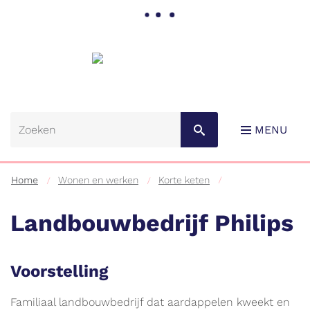
Gemeente
Lebbeke
MENU
Home
Wonen en werken
Korte keten
Landbouwbedrijf Philips
Naar
Voorstelling
content
Familiaal landbouwbedrijf dat aardappelen kweekt en