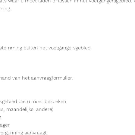
ats waar u moet laden of lossen in het voetgangersgebied. 
ming.
estemming buiten het voetgangersgebied
 hand van het aanvraagformulier.
sgebied die u moet bezoeken
ks, maandelijks, andere)
n
rager
ergunning aanvraagt.