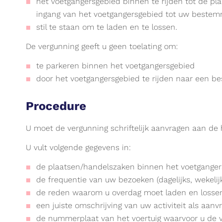
het voetgangersgebied binnen te rijden tot de pla
ingang van het voetgangersgebied tot uw bestem
stil te staan om te laden en te lossen.
De vergunning geeft u geen toelating om:
te parkeren binnen het voetgangersgebied
door het voetgangersgebied te rijden naar een b
Procedure
U moet de vergunning schriftelijk aanvragen aan de
U vult volgende gegevens in:
de plaatsen/handelszaken binnen het voetganger
de frequentie van uw bezoeken (dagelijks, wekelij
de reden waarom u overdag moet laden en losse
een juiste omschrijving van uw activiteit als aanv
de nummerplaat van het voertuig waarvoor u de v