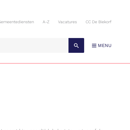
Gemeentediensten
A-Z
Vacatures
CC De Biekorf
Gemeentediensten
A-Z
Vacatures
CC De Biekorf
MENU