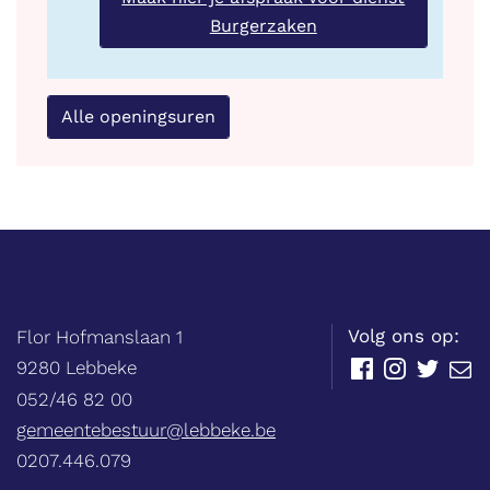
Burgerzaken
Alle openingsuren
Balie
Adres
tel.
Volg ons op:
Flor Hofmanslaan 1
,
9280
Lebbeke
Facebook
Instagram
Twitter
E-
mail
052/46 82 00
E-
gemeentebestuur@lebbeke.be
mail
Ondernemingsnummer
0207.446.079