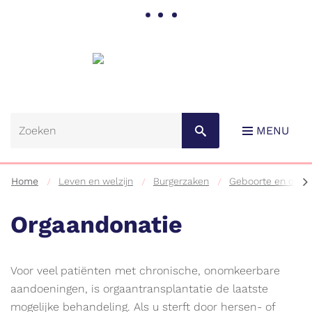
Gemeente
Lebbeke
MENU
scr
Home
Leven en welzijn
Burgerzaken
Geboorte en overl
na
lin
Orgaandonatie
Naar
Voor veel patiënten met chronische, onomkeerbare
content
aandoeningen, is orgaantransplantatie de laatste
mogelijke behandeling. Als u sterft door hersen- of