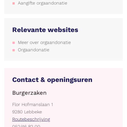
Aangifte orgaandonatie
Relevante websites
Meer over orgaandonatie
Orgaandonatie
Contact & openingsuren
Burgerzaken
Adres
Flor Hofmanslaan 1
,
9280
Lebbeke
Stratenplan
Routebeschrijving
tel.
052/46 82 00