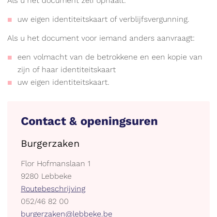
Als u het document zelf ophaalt:
uw eigen identiteitskaart of verblijfsvergunning.
Als u het document voor iemand anders aanvraagt:
een volmacht van de betrokkene en een kopie van
zijn of haar identiteitskaart
uw eigen identiteitskaart.
Contact & openingsuren
Burgerzaken
Adres
Flor Hofmanslaan 1
,
9280
Lebbeke
Stratenplan
Routebeschrijving
tel.
052/46 82 00
E-
burgerzaken@lebbeke.be