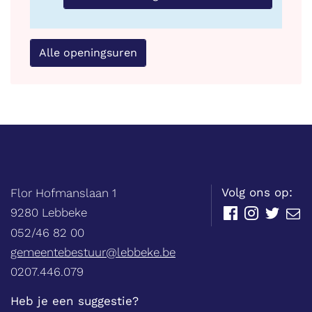
Alle openingsuren
Balie
Adres
tel.
Volg ons op:
Flor Hofmanslaan 1
,
9280
Lebbeke
Facebook
Instagram
Twitter
E-
mail
052/46 82 00
E-
gemeentebestuur@lebbeke.be
mail
Ondernemingsnummer
0207.446.079
Heb je een suggestie?