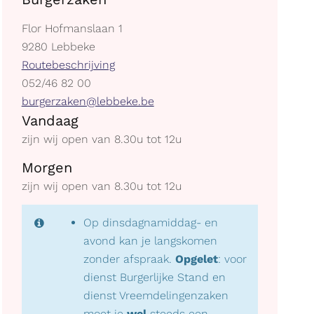
Adres
Flor Hofmanslaan 1
,
9280
Lebbeke
Stratenplan
Routebeschrijving
tel.
052/46 82 00
E-
burgerzaken@lebbeke.be
Openingsuren
mail
Vandaag
zijn wij open van
8.30
u
tot
12
u
Morgen
zijn wij open van
8.30
u
tot
12
u
Op dinsdagnamiddag- en
avond kan je langskomen
zonder afspraak.
Opgelet
: voor
dienst Burgerlijke Stand en
dienst Vreemdelingenzaken
moet je
wel
steeds een