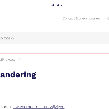
Contact & openingsuren
Contact & openingsuren
uittreksels
andering
Naar
content
, kunt u
uw voornaam laten wijzigen
.