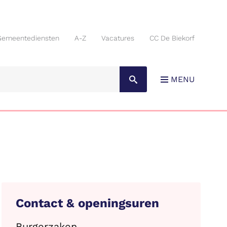
Gemeentediensten
A-Z
Vacatures
CC De Biekorf
Gemeentediensten
A-Z
Vacatures
CC De Biekorf
MENU
Contact & openingsuren
Burgerzaken