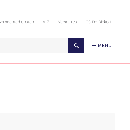
Gemeentediensten
A-Z
Vacatures
CC De Biekorf
Gemeentediensten
A-Z
Vacatures
CC De Biekorf
MENU