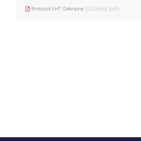
Protocol VHT Oekraïne
[523,4Kb]
(pdf)