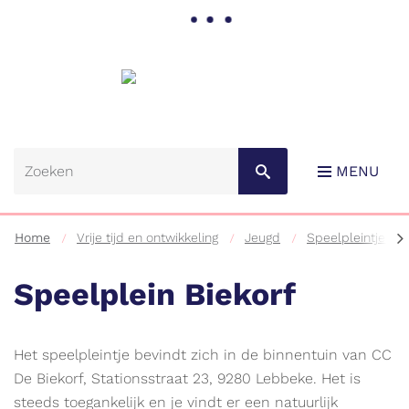
Gemeente
Lebbeke
MENU
scr
Home
Vrije tijd en ontwikkeling
Jeugd
Speelpleintjes
na
lin
Speelplein Biekorf
Naar
Het speelpleintje bevindt zich in de binnentuin van CC
content
De Biekorf, Stationsstraat 23, 9280 Lebbeke. Het is
steeds toegankelijk en je vindt er een natuurlijk