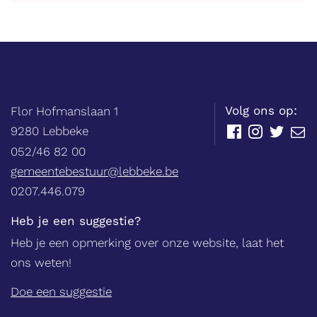
Balie
Adres
tel.
Volg ons op:
Flor Hofmanslaan 1
,
9280
Lebbeke
Facebook
Instagram
Twitter
E-
mail
052/46 82 00
E-
gemeentebestuur@lebbeke.be
mail
Ondernemingsnummer
0207.446.079
Heb je een suggestie?
Heb je een opmerking over onze website, laat het
ons weten!
Doe een suggestie