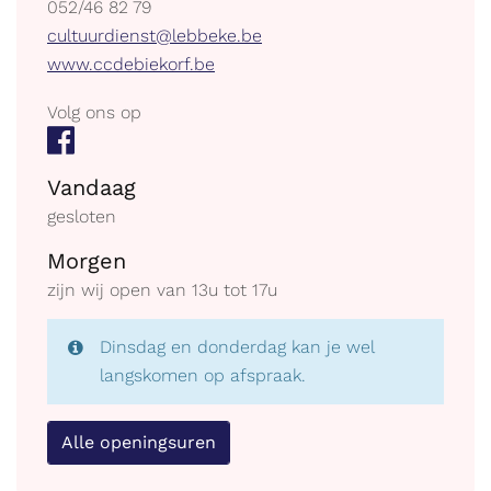
tel.
052/46 82 79
E-
cultuurdienst@lebbeke.be
mail
Website
www.ccdebiekorf.be
Volg ons op
Facebook
Openingsuren
Vandaag
gesloten
Morgen
zijn wij open van
13
u
tot
17
u
Dinsdag en donderdag kan je wel
langskomen op afspraak.
Alle openingsuren