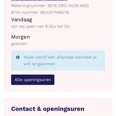
mail
Ondernemingsnummer
Rekeningnummer: BE18 0910 0029 4665
BTW
BTW-nummer: BE0207446079
Openingsuren
BE
Vandaag
zijn wij open van
8.30
u
tot
12
u
Morgen
gesloten
Maak vooraf een afspraak wanneer je
wilt langskomen.
Alle openingsuren
Contact & openingsuren