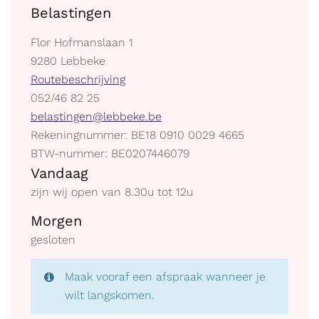
Belastingen
Adres
Flor Hofmanslaan 1
,
9280
Lebbeke
Stratenplan
Routebeschrijving
tel.
052/46 82 25
E-
belastingen@lebbeke.be
mail
Ondernemingsnummer
Rekeningnummer: BE18 0910 0029 4665
BTW
BTW-nummer: BE0207446079
Openingsuren
BE
Vandaag
zijn wij open van
8.30
u
tot
12
u
Morgen
gesloten
Maak vooraf een afspraak wanneer je
wilt langskomen.