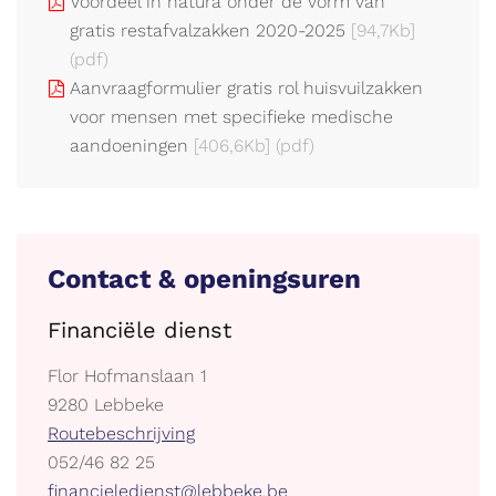
Voordeel in natura onder de vorm van
gratis restafvalzakken 2020-2025
[94,7Kb]
(pdf)
Aanvraagformulier gratis rol huisvuilzakken
voor mensen met specifieke medische
aandoeningen
[406,6Kb]
(pdf)
Contact & openingsuren
Financiële dienst
Adres
Flor Hofmanslaan 1
,
9280
Lebbeke
Stratenplan
Routebeschrijving
tel.
052/46 82 25
E-
financieledienst@lebbeke.be