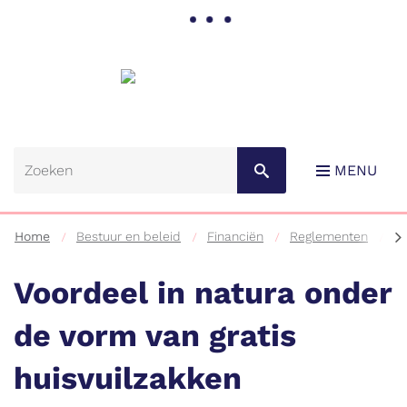
Gemeente
Lebbeke
MENU
scr
Home
Bestuur en beleid
Financiën
Reglementen
S
na
lin
Voordeel in natura onder
de vorm van gratis
Naar
huisvuilzakken
content