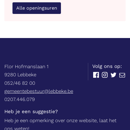
Alle openingsuren
Balie
Adres
tel.
Volg ons op:
Flor Hofmanslaan 1
,
9280
Lebbeke
Facebook
Instagram
Twitter
E-
mail
052/46 82 00
E-
gemeentebestuur@lebbeke.be
mail
Ondernemingsnummer
0207.446.079
Heb je een suggestie?
Heb je een opmerking over onze website, laat het
ons weten!