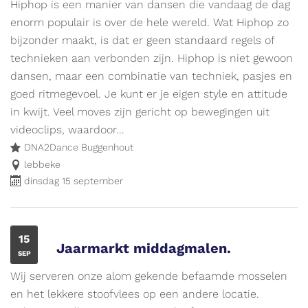
is
Hiphop is een manier van dansen die vandaag de dag
een
enorm populair is over de hele wereld. Wat Hiphop zo
UiTPAS
bijzonder maakt, is dat er geen standaard regels of
evenement.
technieken aan verbonden zijn. Hiphop is niet gewoon
dansen, maar een combinatie van techniek, pasjes en
goed ritmegevoel. Je kunt er je eigen style en attitude
in kwijt. Veel moves zijn gericht op bewegingen uit
videoclips, waardoor...
DNA2Dance Buggenhout
lebbeke
dinsdag 15 september
DI
15
Jaarmarkt middagmalen.
SEP
Wij serveren onze alom gekende befaamde mosselen
en het lekkere stoofvlees op een andere locatie.