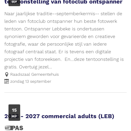
tentoonstelling van fotoclub ontspanner
SEP
Naar jaarlijkse traditie--septemberkermis-- stellen de
leden van fotoclub ontspanner hun beste fotowerk
tentoon. Ontspanner Lebbeke is ondertussen
synoniem geworden voor gevarieerde en creatieve
fotografie, waar de persoonlijke stijl van iedere
fotograaf centraal staat. Er is tevens een digitale
projectie van fotoreeksen. En...deze tentoonstelling is
gratis. Overtuig jezel...
Raadszaal Gemeentehuis
zondag 13 september
DI
15
2026 - 2027 commercial adults (LEB)
SEP
Dit