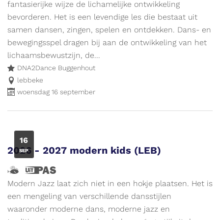
en
evenement.
fantasierijke wijze de lichamelijke ontwikkeling
ik
bevorderen. Het is een levendige les die bestaat uit
wijs
samen dansen, zingen, spelen en ontdekken. Dans- en
de
bewegingsspel dragen bij aan de ontwikkeling van het
weg
lichaamsbewustzijn, de...
naar
DNA2Dance Buggenhout
leuke
lebbeke
woensdag 16 september
activiteiten
voor
kinderen.
Meer
WO
16
info
2026 - 2027 modern kids (LEB)
SEP
op
www.vliegjemee.be!
Hallo,
Dit
ik
is
Modern Jazz laat zich niet in een hokje plaatsen. Het is
ben
een
een mengeling van verschillende dansstijlen
Vlieg
UiTPAS
waaronder moderne dans, moderne jazz en