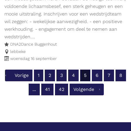
en
evenement.
voldoende lichaamsbesef, een sterk geheugen en een
ik
mooie uitstraling. Inschrijven voor een wedstrijdteam
wijs
wil zeggen: - wekelijkse aanwezigheid. - een positieve
de
werkhouding. - engagement om deel te nemen aan
weg
wedstrijden....
naar
DNA2Dance Buggenhout
leuke
lebbeke
woensdag 16 september
activiteiten
voor
kinderen.
Vorige
1
2
3
4
5
6
7
8
Meer
...
41
42
Volgende
info
op
www.vliegjemee.be!