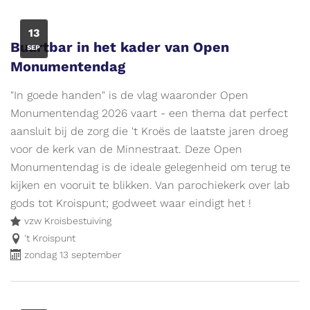
ZO
13
Buurtbar in het kader van Open
SEP
Monumentendag
"In goede handen" is de vlag waaronder Open
Monumentendag 2026 vaart - een thema dat perfect
aansluit bij de zorg die 't Kroës de laatste jaren droeg
voor de kerk van de Minnestraat. Deze Open
Monumentendag is de ideale gelegenheid om terug te
kijken en vooruit te blikken. Van parochiekerk over lab
gods tot Kroispunt; godweet waar eindigt het !
vzw Kroisbestuiving
't Kroispunt
zondag 13 september