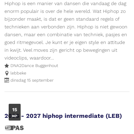
is
Hiphop is een manier van dansen die vandaag de dag
een
enorm populair is over de hele wereld. Wat Hiphop zo
UiTPAS
bijzonder maakt, is dat er geen standaard regels of
evenement.
technieken aan verbonden zijn. Hiphop is niet gewoon
dansen, maar een combinatie van techniek, pasjes en
goed ritmegevoel. Je kunt er je eigen style en attitude
in kwijt. Veel moves zijn gericht op bewegingen uit
videoclips, waardoor...
DNA2Dance Buggenhout
lebbeke
dinsdag 15 september
DI
15
2026 - 2027 hiphop intermediate (LEB)
SEP
Dit