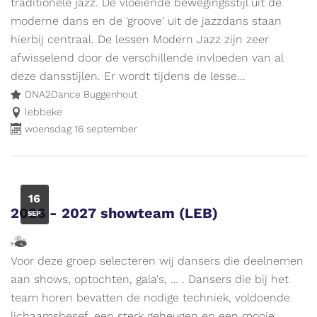
en
evenement.
traditionele jazz. De vloeiende bewegingsstijl uit de
ik
moderne dans en de 'groove' uit de jazzdans staan
wijs
hierbij centraal. De lessen Modern Jazz zijn zeer
de
afwisselend door de verschillende invloeden van al
weg
deze dansstijlen. Er wordt tijdens de lesse...
naar
DNA2Dance Buggenhout
leuke
lebbeke
woensdag 16 september
activiteiten
voor
kinderen.
Meer
WO
16
info
2026 - 2027 showteam (LEB)
SEP
op
www.vliegjemee.be!
Hallo,
ik
Voor deze groep selecteren wij dansers die deelnemen
ben
aan shows, optochten, gala's, … . Dansers die bij het
Vlieg
team horen bevatten de nodige techniek, voldoende
en
lichaamsbesef, een sterk geheugen en een mooie