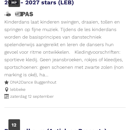
2026 - 2027 stars (LEB)
SEP
Hallo,
Dit
ik
is
Kinderdans laat kinderen swingen, draaien, tollen en
ben
een
springen op fijne muziek. Tijdens de les kinderdans
Vlieg
UiTPAS
worden de basisprincipes van danstechniek
en
evenement.
spelenderwijs aangereikt en leren de dansers hun
ik
gevoel voor ritme ontwikkelen. Kledingvoorschriften:
wijs
sportieve kledij. Geen jeansbroeken, rokjes of kleedjes,
de
sportschoenen: geen schoenen met zwarte zolen (non
weg
marking is oké), ha...
naar
DNA2Dance Buggenhout
leuke
lebbeke
zaterdag 12 september
activiteiten
voor
kinderen.
Meer
ZA
12
info