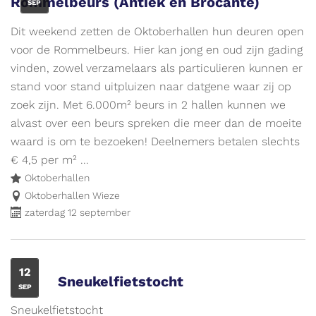
Rommelbeurs (Antiek en Brocante)
SEP
op
www.vliegjemee.be!
Dit weekend zetten de Oktoberhallen hun deuren open
voor de Rommelbeurs. Hier kan jong en oud zijn gading
vinden, zowel verzamelaars als particulieren kunnen er
stand voor stand uitpluizen naar datgene waar zij op
zoek zijn. Met 6.000m² beurs in 2 hallen kunnen we
alvast over een beurs spreken die meer dan de moeite
waard is om te bezoeken! Deelnemers betalen slechts
€ 4,5 per m² ...
Oktoberhallen
Oktoberhallen Wieze
zaterdag 12 september
ZA
12
Sneukelfietstocht
SEP
Sneukelfietstocht