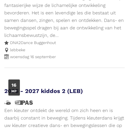
en
evenement.
fantasierijke wijze de lichamelijke ontwikkeling
ik
bevorderen. Het is een levendige les die bestaat uit
wijs
samen dansen, zingen, spelen en ontdekken. Dans- en
de
bewegingsspel dragen bij aan de ontwikkeling van het
weg
lichaamsbewustzijn, de...
naar
DNA2Dance Buggenhout
leuke
lebbeke
woensdag 16 september
activiteiten
voor
kinderen.
Meer
WO
16
info
2026 - 2027 kiddos 2 (LEB)
SEP
op
www.vliegjemee.be!
Hallo,
Dit
ik
is
Een kleuter ontdekt de wereld om zich heen en is
ben
een
daarbij constant in beweging. Tijdens kleuterdans krijgt
Vlieg
UiTPAS
uw kleuter creatieve dans- en bewegingslessen die op