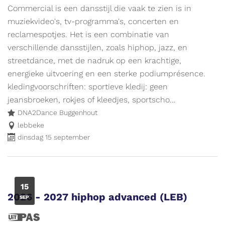
is
Commercial is een dansstijl die vaak te zien is in
een
muziekvideo's, tv-programma's, concerten en
UiTPAS
reclamespotjes. Het is een combinatie van
evenement.
verschillende dansstijlen, zoals hiphop, jazz, en
streetdance, met de nadruk op een krachtige,
energieke uitvoering en een sterke podiumprésence.
kledingvoorschriften: sportieve kledij: geen
jeansbroeken, rokjes of kleedjes, sportscho...
DNA2Dance Buggenhout
lebbeke
dinsdag 15 september
DI
15
2026 - 2027 hiphop advanced (LEB)
SEP
Dit