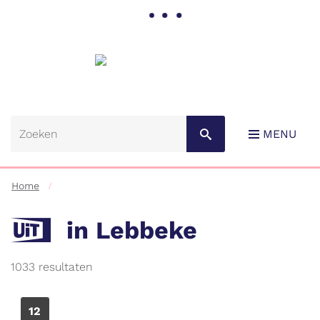
Gemeente
Lebbeke
MENU
Home
UiT
in Lebbeke
RSS
1033 resultaten
Naar
content
ZA
12