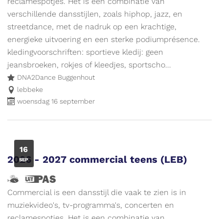
Vlieg
reclamespotjes. Het is een combinatie van
en
verschillende dansstijlen, zoals hiphop, jazz, en
ik
streetdance, met de nadruk op een krachtige,
wijs
energieke uitvoering en een sterke podiumprésence.
de
kledingvoorschriften: sportieve kledij: geen
weg
jeansbroeken, rokjes of kleedjes, sportscho...
naar
DNA2Dance Buggenhout
leuke
lebbeke
woensdag 16 september
activiteiten
voor
kinderen.
Meer
WO
16
info
2026 - 2027 commercial teens (LEB)
SEP
op
www.vliegjemee.be!
Hallo,
Dit
ik
is
Commercial is een dansstijl die vaak te zien is in
ben
een
muziekvideo's, tv-programma's, concerten en
Vlieg
UiTPAS
reclamespotjes. Het is een combinatie van