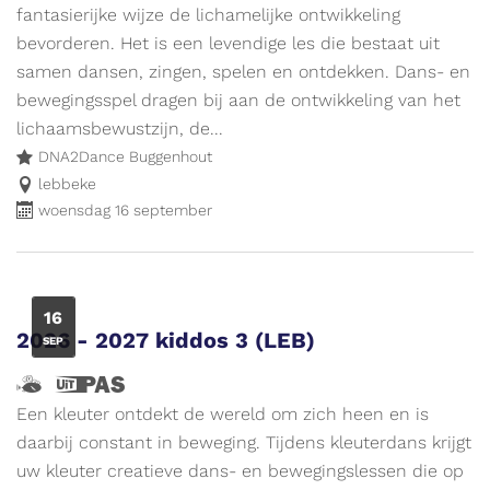
en
evenement.
fantasierijke wijze de lichamelijke ontwikkeling
ik
bevorderen. Het is een levendige les die bestaat uit
wijs
samen dansen, zingen, spelen en ontdekken. Dans- en
de
bewegingsspel dragen bij aan de ontwikkeling van het
weg
lichaamsbewustzijn, de...
naar
DNA2Dance Buggenhout
leuke
lebbeke
woensdag 16 september
activiteiten
voor
kinderen.
Meer
WO
16
info
2026 - 2027 kiddos 3 (LEB)
SEP
op
www.vliegjemee.be!
Hallo,
Dit
ik
is
Een kleuter ontdekt de wereld om zich heen en is
ben
een
daarbij constant in beweging. Tijdens kleuterdans krijgt
Vlieg
UiTPAS
uw kleuter creatieve dans- en bewegingslessen die op