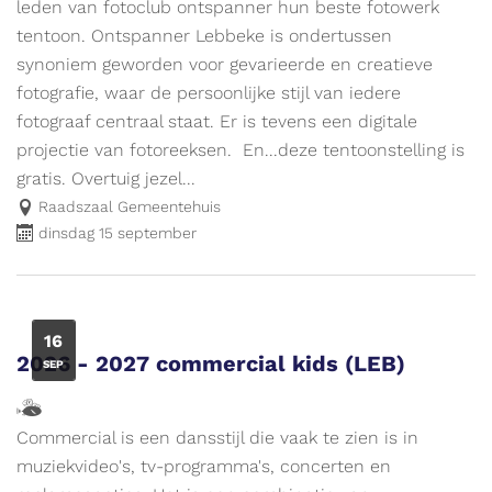
leden van fotoclub ontspanner hun beste fotowerk
tentoon. Ontspanner Lebbeke is ondertussen
synoniem geworden voor gevarieerde en creatieve
fotografie, waar de persoonlijke stijl van iedere
fotograaf centraal staat. Er is tevens een digitale
projectie van fotoreeksen. En...deze tentoonstelling is
gratis. Overtuig jezel...
Raadszaal Gemeentehuis
dinsdag 15 september
WO
16
2026 - 2027 commercial kids (LEB)
SEP
Hallo,
ik
Commercial is een dansstijl die vaak te zien is in
ben
muziekvideo's, tv-programma's, concerten en