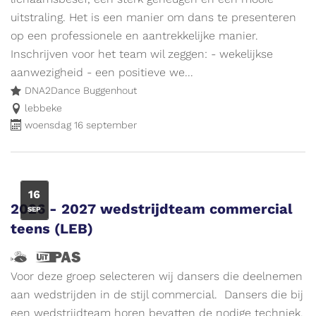
ik
uitstraling. Het is een manier om dans te presenteren
wijs
op een professionele en aantrekkelijke manier.
de
Inschrijven voor het team wil zeggen: - wekelijkse
weg
aanwezigheid - een positieve we...
naar
DNA2Dance Buggenhout
leuke
lebbeke
woensdag 16 september
activiteiten
voor
kinderen.
Meer
WO
16
info
2026 - 2027 wedstrijdteam commercial
SEP
op
teens (LEB)
www.vliegjemee.be!
Hallo,
Dit
ik
is
Voor deze groep selecteren wij dansers die deelnemen
ben
een
aan wedstrijden in de stijl commercial. Dansers die bij
Vlieg
UiTPAS
een wedstrijdteam horen bevatten de nodige techniek,