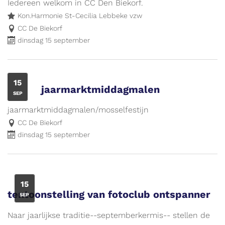
Iedereen welkom in CC Den Biekorf.
Kon.Harmonie St-Cecilia Lebbeke vzw
CC De Biekorf
dinsdag 15 september
DI
15
jaarmarktmiddagmalen
SEP
jaarmarktmiddagmalen/mosselfestijn
CC De Biekorf
dinsdag 15 september
DI
15
tentoonstelling van fotoclub ontspanner
SEP
Naar jaarlijkse traditie--septemberkermis-- stellen de