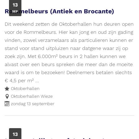
ZO
13
Rommelbeurs (Antiek en Brocante)
SEP
Dit weekend zetten de Oktoberhallen hun deuren open
voor de Rommelbeurs. Hier kan jong en oud zijn gading
vinden, zowel verzamelaars als particulieren kunnen er
stand voor stand uitpluizen naar datgene waar zij op
zoek zijn. Met 6.000m² beurs in 2 hallen kunnen we
alvast over een beurs spreken die meer dan de moeite
waard is om te bezoeken! Deelnemers betalen slechts
€ 4,5 per m² ...
Oktoberhallen
Oktoberhallen Wieze
zondag 13 september
ZO
13