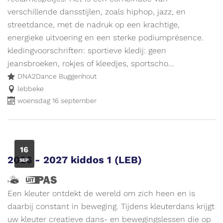
en
evenement.
verschillende dansstijlen, zoals hiphop, jazz, en
ik
streetdance, met de nadruk op een krachtige,
wijs
energieke uitvoering en een sterke podiumprésence.
de
kledingvoorschriften: sportieve kledij: geen
weg
jeansbroeken, rokjes of kleedjes, sportscho...
naar
DNA2Dance Buggenhout
leuke
lebbeke
woensdag 16 september
activiteiten
voor
kinderen.
Meer
WO
16
info
2026 - 2027 kiddos 1 (LEB)
SEP
op
www.vliegjemee.be!
Hallo,
Dit
ik
is
Een kleuter ontdekt de wereld om zich heen en is
ben
een
daarbij constant in beweging. Tijdens kleuterdans krijgt
Vlieg
UiTPAS
uw kleuter creatieve dans- en bewegingslessen die op