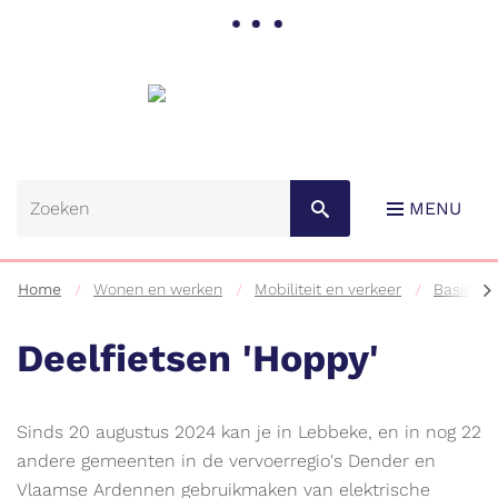
Gemeente
Lebbeke
MENU
scr
Home
Wonen en werken
Mobiliteit en verkeer
Basisber
na
lin
Deelfietsen 'Hoppy'
Naar
Sinds 20 augustus 2024 kan je in Lebbeke, en in nog 22
content
andere gemeenten in de vervoerregio's Dender en
Vlaamse Ardennen gebruikmaken van elektrische