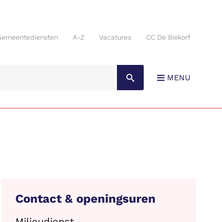
Gemeentediensten
A-Z
Vacatures
CC De Biekorf
Gemeentediensten
A-Z
Vacatures
CC De Biekorf
MENU
Contact & openingsuren
Milieudienst