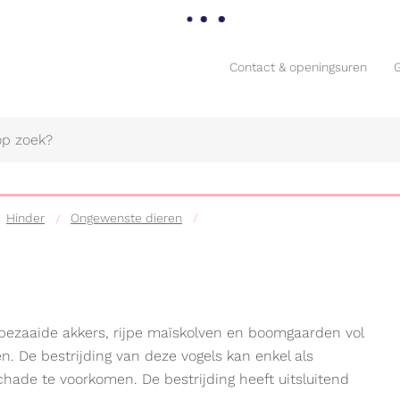
Contact & openingsuren
Contact & openingsuren
Hinder
Ongewenste dieren
as bezaaide akkers, rijpe maïskolven en boomgaarden vol
Naar
en. De bestrijding van deze vogels kan enkel als
content
ade te voorkomen. De bestrijding heeft uitsluitend