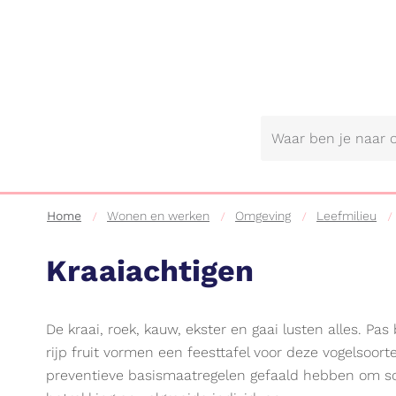
Gemeente
Lebbeke
Home
Wonen en werken
Omgeving
Leefmilieu
Kraaiachtigen
De kraai, roek, kauw, ekster en gaai lusten alles. P
rijp fruit vormen een feesttafel voor deze vogelsoort
preventieve basismaatregelen gefaald hebben om sch