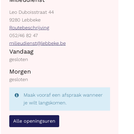
Adres
Leo Duboisstraat 44
,
9280
Lebbeke
Stratenplan
Routebeschrijving
tel.
052/46 82 47
E-
milieudienst@lebbeke.be
Openingsuren
mail
Vandaag
gesloten
Morgen
gesloten
Maak vooraf een afspraak wanneer
je wilt langskomen.
Alle openingsuren