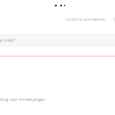
Contact & openingsuren
Contact & openingsuren
Naar
ating voor minderjarigen
content