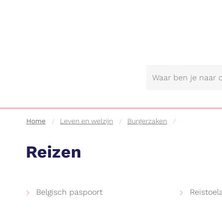
Gemeente
Lebbeke
Home
Leven en welzijn
Burgerzaken
Reizen
Waarvoor
Belgisch paspoort
Reistoel
kunt