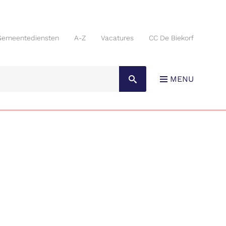
Gemeentediensten
A-Z
Vacatures
CC De Biekorf
Gemeentediensten
A-Z
Vacatures
CC De Biekorf
MENU